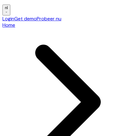
nl
Login
Get demo
Probeer nu
Home