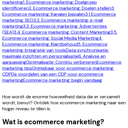
marketing
1. Ecommerce marketing: Doelgroep
identificeren
2. Ecommerce marketing: Doelen stellen
3.
Ecommerce marketing: Kanalen bepalen
3.1 Ecommerce
marketing: SEO
3.2. Ecommerce marketing: e-mail
marketing
3.3. Ecommerce marketing: Advertenties
(SEA)
3.4. Ecommerce marketing: Content Marketing
3.5.
Ecommerce marketing: Social Media Marketing
4.
Ecommerce marketing: Klantbehoud
5. Ecommerce
marketing: Integratie van tools
Data synchronisatie:
maximale inzichten en personalisatie
6. Analyse en
aanpassing
Optimalisatie: Continu verbeteren
Ecommerce
marketing tips
Onmisbaar voor ecommerce marketing:
CDP
De voordelen van een CDP voor ecommerce
marketing
Ecommerce marketing: begin vandaag
Hoe wordt de enorme hoeveelheid data die er verzamelt
wordt, benut? Ontdek hoe ecommerce marketing naar een
hoger niveau te tillen is.
Wat is ecommerce marketing?