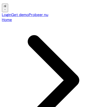
nl
Login
Get demo
Probeer nu
Home