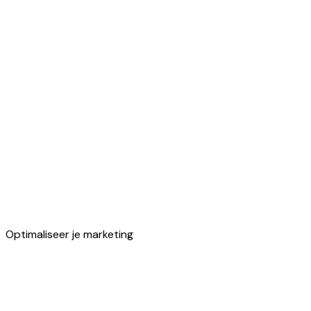
Segmenteren
Optimaliseer je marketing
Creëer je eigen doelgroepen