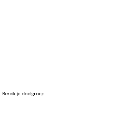
Alle
features
om
jouw
klant
te
bereiken.
Ontdek ze allemaal
Bereik je doelgroep
Ontdek alle features