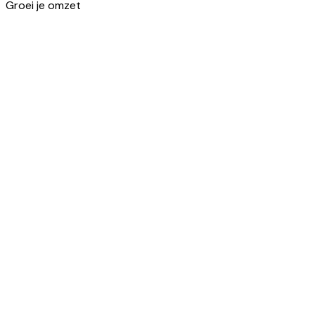
Omnichannel
Groei je omzet
Omnichannel management