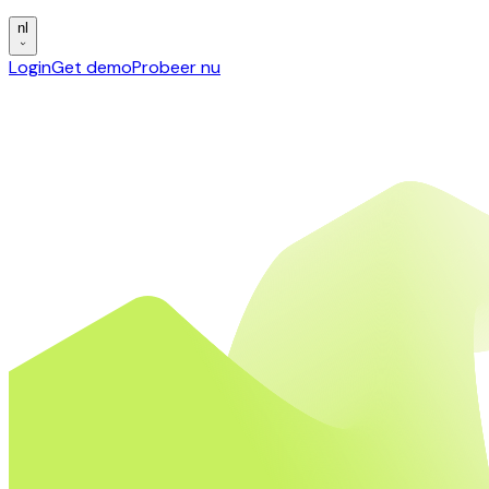
nl
Login
Get demo
Probeer nu