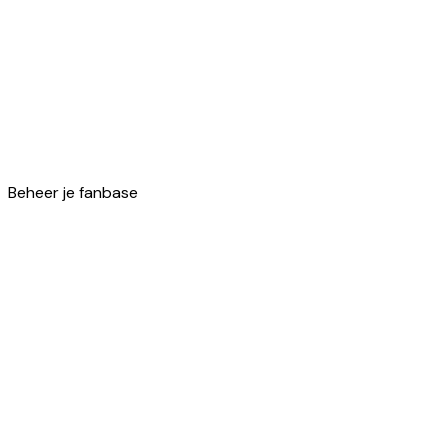
Loyalty
Beheer je fanbase
Je eigen loyaliteitsprogramma