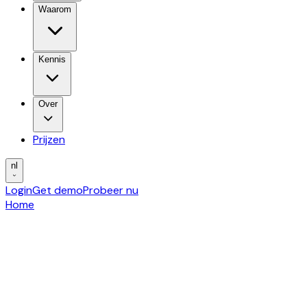
Waarom
Kennis
Over
Prijzen
nl
Login
Get demo
Probeer nu
Home