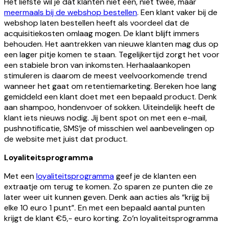
Het liefste wil je dat klanten niet één, niet twee, maar
meermaals bij de webshop bestellen
. Een klant vaker bij de
webshop laten bestellen heeft als voordeel dat de
acquisitiekosten omlaag mogen. De klant blijft immers
behouden. Het aantrekken van nieuwe klanten mag dus op
een lager pitje komen te staan. Tegelijkertijd zorgt het voor
een stabiele bron van inkomsten. Herhaalaankopen
stimuleren is daarom de meest veelvoorkomende trend
wanneer het gaat om retentiemarketing. Bereken hoe lang
gemiddeld een klant doet met een bepaald product. Denk
aan shampoo, hondenvoer of sokken. Uiteindelijk heeft de
klant iets nieuws nodig. Jij bent spot on met een e-mail,
pushnotificatie, SMS’je of misschien wel aanbevelingen op
de website met juist dat product.
Loyaliteitsprogramma
Met een
loyaliteitsprogramma
geef je de klanten een
extraatje om terug te komen. Zo sparen ze punten die ze
later weer uit kunnen geven. Denk aan acties als “krijg bij
elke 10 euro 1 punt”. En met een bepaald aantal punten
krijgt de klant €5,- euro korting. Zo’n loyaliteitsprogramma