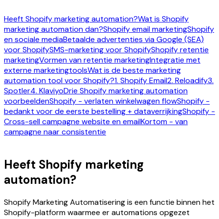
Heeft Shopify marketing automation?
Wat is Shopify
marketing automation dan?
Shopify email marketing
Shopify
en sociale media
Betaalde advertenties via Google (SEA)
voor Shopify
SMS-marketing voor Shopify
Shopify retentie
marketing
Vormen van retentie marketing
Integratie met
externe marketingtools
Wat is de beste marketing
automation tool voor Shopify?
1. Shopify Email
2. Reloadify
3.
Spotler
4. Klaviyo
Drie Shopify marketing automation
voorbeelden
Shopify - verlaten winkelwagen flow
Shopify -
bedankt voor de eerste bestelling + dataverrijking
Shopify -
Cross-sell campagne website en email
Kortom - van
campagne naar consistentie
Heeft Shopify marketing
automation?
Shopify Marketing Automatisering is een functie binnen het
Shopify-platform waarmee er automations opgezet