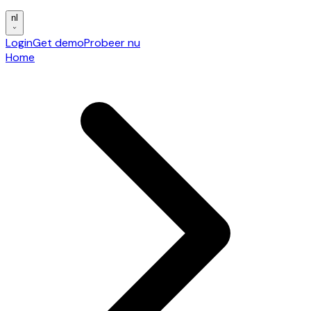
nl
Login
Get demo
Probeer nu
Home