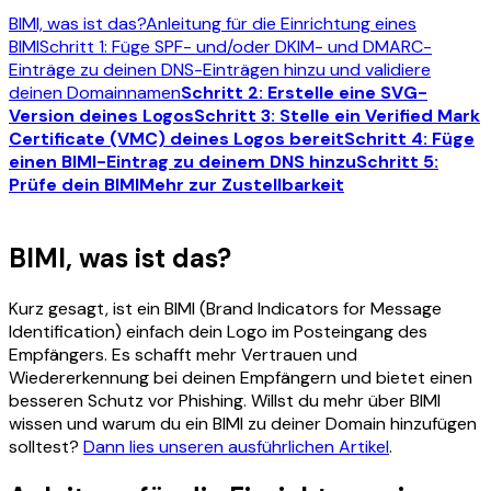
BIMI, was ist das?
Anleitung für die Einrichtung eines
BIMI
Schritt 1: Füge SPF- und/oder DKIM- und DMARC-
Einträge zu deinen DNS-Einträgen hinzu und validiere
deinen Domainnamen
Schritt 2: Erstelle eine SVG-
Version deines Logos
Schritt 3: Stelle ein Verified Mark
Certificate (VMC) deines Logos bereit
Schritt 4: Füge
einen BIMI-Eintrag zu deinem DNS hinzu
Schritt 5:
Prüfe dein BIMI
Mehr zur Zustellbarkeit
BIMI, was ist das?
Kurz gesagt, ist ein BIMI (Brand Indicators for Message
Identification) einfach dein Logo im Posteingang des
Empfängers. Es schafft mehr Vertrauen und
Wiedererkennung bei deinen Empfängern und bietet einen
besseren Schutz vor Phishing. Willst du mehr über BIMI
wissen und warum du ein BIMI zu deiner Domain hinzufügen
solltest?
Dann lies unseren ausführlichen Artikel
.