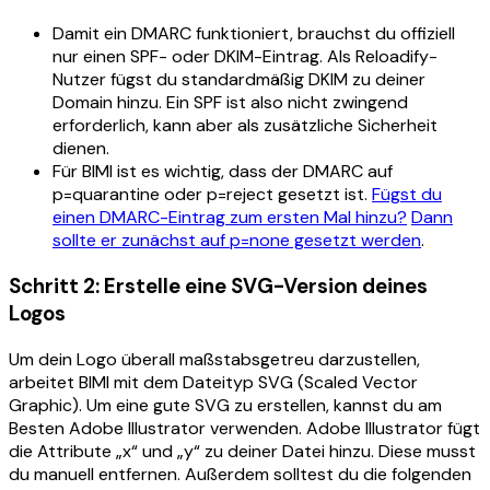
Damit ein DMARC funktioniert, brauchst du offiziell
nur einen SPF- oder DKIM-Eintrag. Als Reloadify-
Nutzer fügst du standardmäßig DKIM zu deiner
Domain hinzu. Ein SPF ist also nicht zwingend
erforderlich, kann aber als zusätzliche Sicherheit
dienen.
Für BIMI ist es wichtig, dass der DMARC auf
p=quarantine oder p=reject gesetzt ist.
Fügst du
einen DMARC-Eintrag zum ersten Mal hinzu?
Dann
sollte er zunächst auf p=none gesetzt werden
.
Schritt 2: Erstelle eine SVG-Version deines
Logos
Um dein Logo überall maßstabsgetreu darzustellen,
arbeitet BIMI mit dem Dateityp SVG (Scaled Vector
Graphic). Um eine gute SVG zu erstellen, kannst du am
Besten Adobe Illustrator verwenden. Adobe Illustrator fügt
die Attribute „x“ und „y“ zu deiner Datei hinzu. Diese musst
du manuell entfernen. Außerdem solltest du die folgenden