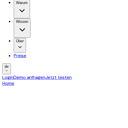
Warum
Wissen
Über
Preise
de
Login
Demo anfragen
Jetzt testen
Home